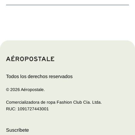
Las camisetas originales para mujer de Aeropostale son
una expresión de estilo y confort incomparables.
Confeccionadas con tejidos suaves y detalles
cuidadosamente diseñados, estas camisetas ofrecen un
equilibrio perfecto entre moda y comodidad. Desde
estampados vibrantes y gráficos llamativos hasta diseños
sutiles y elegantes, cada camiseta refleja la esencia
juvenil y dinámica de la marca. Ya sea para un look
casual de día o para una salida nocturna, las camisetas
Todos los derechos reservados
de Aeropostale son la opción ideal para mujeres que
buscan destacar con estilo en cualquier ocasión.
© 2026 Aéropostale.
Comercializadora de ropa Fashion Club Cía. Ltda.
RUC: 1091727443001
Suscríbete