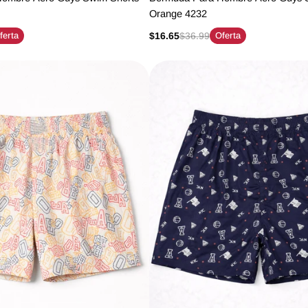
1
Orange 4232
ferta
$16.65
$36.99
Oferta