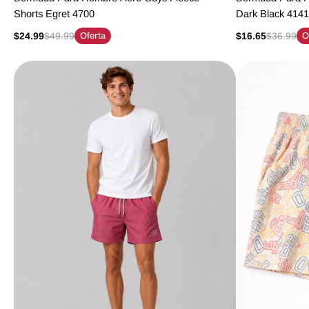
Shorts Egret 4700
Dark Black 414
$24.99
$49.99
Oferta
$16.65
$36.99
O