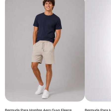
Bermuda Para Hombre Aero Guys Fleece
Bermuda Para H