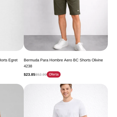
rts Egret
Bermuda Para Hombre Aero BC Shorts Olivine
4238
$23.85
$52.99
Oferta