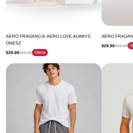
AERO FRAGANCIA AERO LOVE ALWAYS
AERO FRAGAN
ONESZ
$29.99
$59.99
O
$29.99
$59.99
Oferta