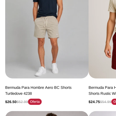
Bermuda Para Hombre Aero BC Shorts
Bermuda Para 
Turtledove 4238
Shorts Rustic W
$26.50
$52.99
Oferta
$24.75
$54.99
O