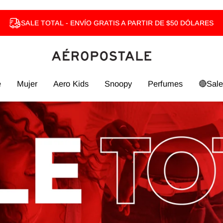
SALE TOTAL - ENVÍO GRATIS A PARTIR DE $50 DÓLARES
e
Mujer
Aero Kids
Snoopy
Perfumes
🔴Sale