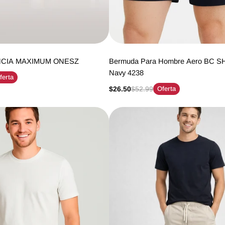
CIA MAXIMUM ONESZ
Bermuda Para Hombre Aero BC SH
Navy 4238
ferta
$26.50
$52.99
Oferta