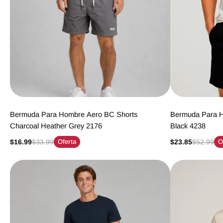
Bermuda Para Hombre Aero BC Shorts
Bermuda Para H
Charcoal Heather Grey 2176
Black 4238
$16.99
$33.99
Oferta
$23.85
$52.99
O