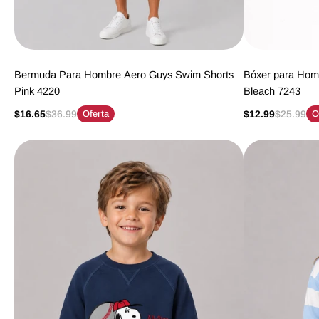
Bermuda Para Hombre Aero Guys Swim Shorts
Bóxer para Hom
Pink 4220
Bleach 7243
$16.65
$36.99
Oferta
$12.99
$25.99
O