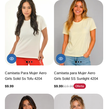
Camiseta Para Mujer Aero
Camiseta para Mujer Aero
Girls Solid Ss Tofu 4204
Girls Solid SS Sunlight 4204
$9.99
$9.99
$19.99
Oferta