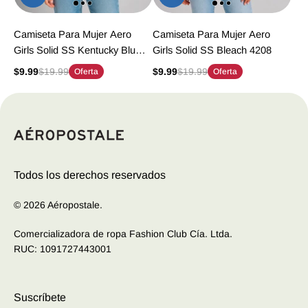
Camiseta Para Mujer Aero
Camiseta Para Mujer Aero
Girls Solid SS Kentucky Blue
Girls Solid SS Bleach 4208
4208
$9.99
$19.99
$9.99
$19.99
Oferta
Oferta
Todos los derechos reservados
© 2026 Aéropostale.
Comercializadora de ropa Fashion Club Cía. Ltda.
RUC: 1091727443001
Suscríbete