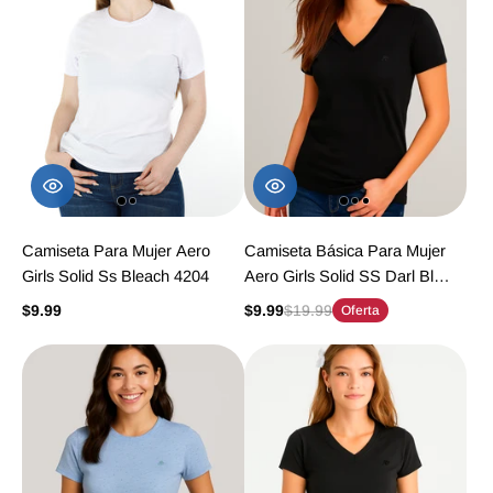
Camiseta Para Mujer Aero
Camiseta Básica Para Mujer
Girls Solid Ss Bleach 4204
Aero Girls Solid SS Darl Black
4208
$9.99
$9.99
$19.99
Oferta