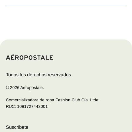
Las camisetas originales para mujer de Aeropostale son
una expresión de estilo y confort incomparables.
Confeccionadas con tejidos suaves y detalles
cuidadosamente diseñados, estas camisetas ofrecen un
equilibrio perfecto entre moda y comodidad. Desde
estampados vibrantes y gráficos llamativos hasta diseños
sutiles y elegantes, cada camiseta refleja la esencia
juvenil y dinámica de la marca. Ya sea para un look
casual de día o para una salida nocturna, las camisetas
Todos los derechos reservados
de Aeropostale son la opción ideal para mujeres que
buscan destacar con estilo en cualquier ocasión.
© 2026 Aéropostale.
Comercializadora de ropa Fashion Club Cía. Ltda.
RUC: 1091727443001
Suscríbete