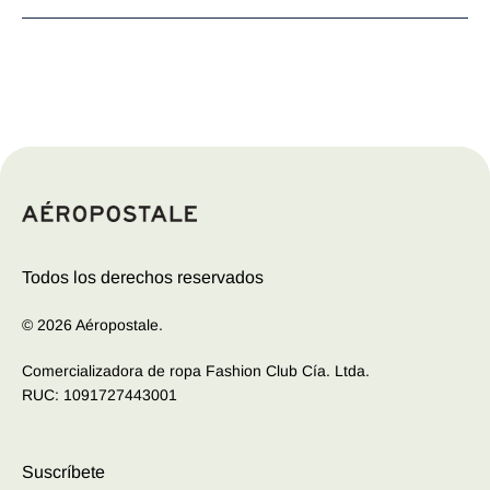
Las camisetas originales para mujer de Aeropostale son
una expresión de estilo y confort incomparables.
Confeccionadas con tejidos suaves y detalles
cuidadosamente diseñados, estas camisetas ofrecen un
equilibrio perfecto entre moda y comodidad. Desde
estampados vibrantes y gráficos llamativos hasta diseños
sutiles y elegantes, cada camiseta refleja la esencia
juvenil y dinámica de la marca. Ya sea para un look
casual de día o para una salida nocturna, las camisetas
Todos los derechos reservados
de Aeropostale son la opción ideal para mujeres que
buscan destacar con estilo en cualquier ocasión.
© 2026 Aéropostale.
Comercializadora de ropa Fashion Club Cía. Ltda.
RUC: 1091727443001
Suscríbete