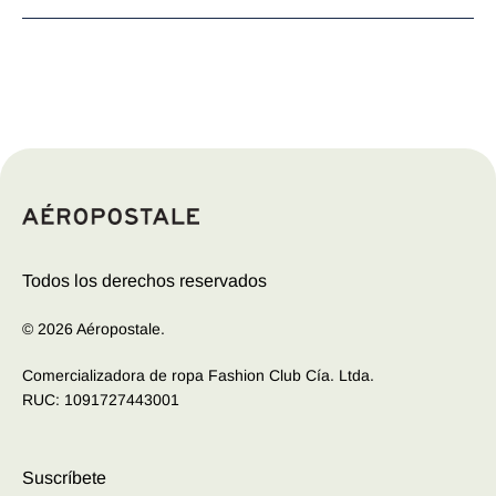
Las camisetas originales para hombre de Aeropostale
son una fusión perfecta de estilo y comodidad.
Confeccionadas con telas de alta calidad y diseños
distintivos, estas camisetas ofrecen un aspecto fresco y
juvenil. Desde estampados gráficos llamativos hasta
colores vibrantes y detalles únicos, cada camiseta refleja
el espíritu de la marca. Ideales para lucir un look casual y
desenfadado, las camisetas de Aeropostale son una
elección perfecta para cualquier ocasión informal.
Todos los derechos reservados
© 2026 Aéropostale.
Comercializadora de ropa Fashion Club Cía. Ltda.
RUC: 1091727443001
Suscríbete