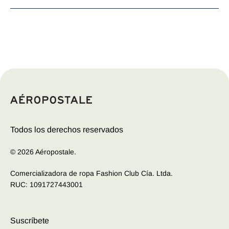
Las camisetas originales para mujer de Aeropostale son
una expresión de estilo y confort incomparables.
Confeccionadas con tejidos suaves y detalles
cuidadosamente diseñados, estas camisetas ofrecen un
equilibrio perfecto entre moda y comodidad. Desde
estampados vibrantes y gráficos llamativos hasta diseños
sutiles y elegantes, cada camiseta refleja la esencia
juvenil y dinámica de la marca. Ya sea para un look
casual de día o para una salida nocturna, las camisetas
Todos los derechos reservados
de Aeropostale son la opción ideal para mujeres que
buscan destacar con estilo en cualquier ocasión.
© 2026 Aéropostale.
Comercializadora de ropa Fashion Club Cía. Ltda.
RUC: 1091727443001
Suscríbete